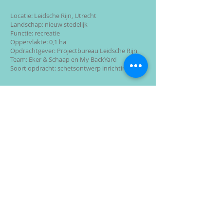
Locatie: Leidsche Rijn, Utrecht
Landschap: nieuw stedelijk
Functie: recreatie
Oppervlakte: 0,1 ha
Opdrachtgever: Projectbureau Leidsche Rijn
Team: Eker & Schaap en My BackYard
Soort opdracht: schetsontwerp inrichtingsplan
Gebruik van natuurlijke materiaal
De speelplek in de Bongerd ligt op de
overgang van een plein en een groen
hof. Het gedeelte op het plein bestaat uit
een grote zandbak en een rij van banken
gecombineerd met fietsbeugels.
Drie perenboompjes geven schaduw en
beschutting. De gecombineerde rij
banken en fietsbeugels zorgt er voor dat
kleine kinderen niet zomaar in één keer
de fietsboulevard op kunnen rennen.
Het ruime oppervlakte verharding rond