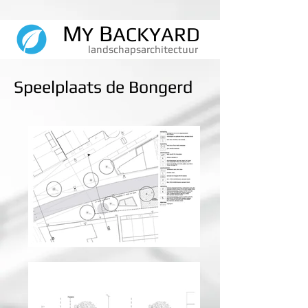
M
B
Y
ACKYARD
Landschapsarchitectu
landschapsarchitectuur
Speelplaats de Bongerd