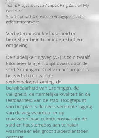
Team: Projectbureau Aanpak Ring Zuid en My
BackYard
Soort opdracht: opstellen vraagspecificatie,
referentieontwerp
Verbeteren van leefbaarheid en
bereikbaarheid Groningen stad en
omgeving
De zuidelijke ringweg (A7) is zo’n twaalf
kilometer lang en loopt dwars door de
stad Groningen. Doel van het project is
het verbeteren van de
verkeersdoorstroming, de
bereikbaarheid van Groningen, de
veiligheid, de ruimtelijke kwaliteit én de
leefbaarheid van de stad. Hoogtepunt
van het plan is de deels verdiepte ligging
van de weg waardoor er op
maaiveldniveau ruimte onstaat om de
stad en het Sterrebos aan te helen
waarmee er één groot zuiderplantsoen
ontstaat.