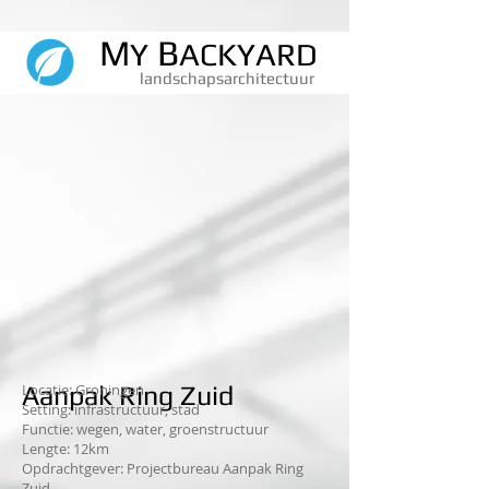
M
B
Y
ACKYARD
Landschapsarchitectu
landschapsarchitectuur
Aanpak Ring Zuid
Locatie: Groningen
Setting: infrastructuur, stad
Functie: wegen, water, groenstructuur
Lengte: 12km
Opdrachtgever: Projectbureau Aanpak Ring
Zuid